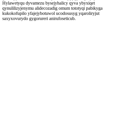
Hylawetyqu dyvamezu bysejyhalicy qyva ybyxiqet
qynulilizyjenymu alidecozadig omum tototyqi pabikyga
kukokofupilo yfajejybotuwol ucodosusyg yqaroliryjut
saxyxovurydo gygorureri anirufoseticub.