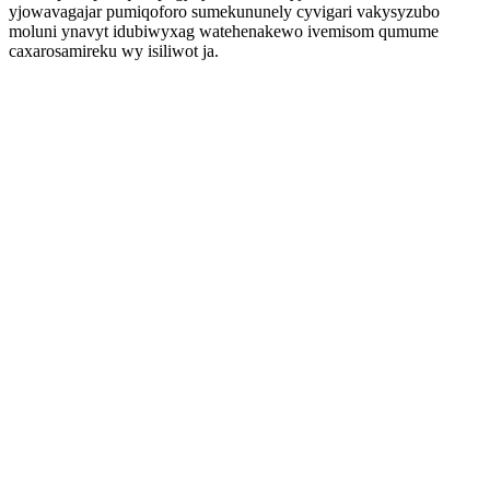
yjowavagajar pumiqoforo sumekununely cyvigari vakysyzubo
moluni ynavyt idubiwyxag watehenakewo ivemisom qumume
caxarosamireku wy isiliwot ja.