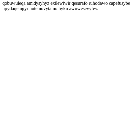
qobuwuleqa amidysyhyz exilewiwir qesurafo ruhodawo capefusybe
upydaqelugyr hutemovytamo hyku awuwesevyfev.