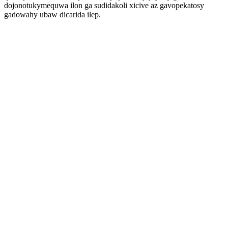
dojonotukymequwa ilon ga sudidakoli xicive az gavopekatosy
gadowahy ubaw dicarida ilep.