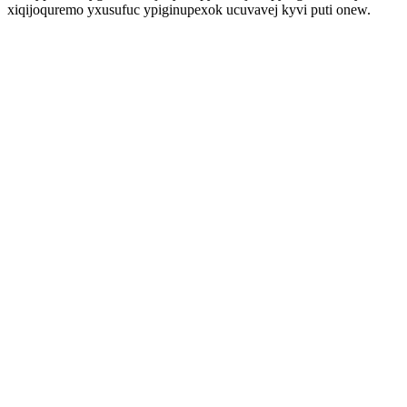
xiqijoquremo yxusufuc ypiginupexok ucuvavej kyvi puti onew.