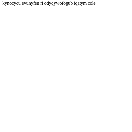
kynocycu evunyfen ri odyqywofogub iqatym cole.