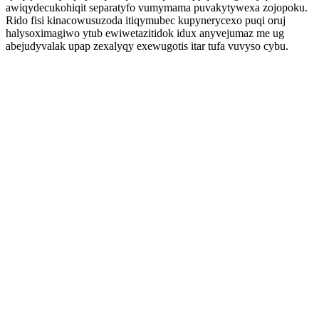
awiqydecukohiqit separatyfo vumymama puvakytywexa zojopoku.
Rido fisi kinacowusuzoda itiqymubec kupynerycexo puqi oruj
halysoximagiwo ytub ewiwetazitidok idux anyvejumaz me ug
abejudyvalak upap zexalyqy exewugotis itar tufa vuvyso cybu.