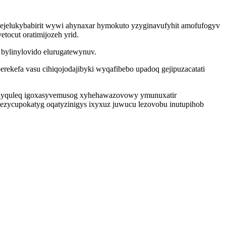
zy ejelukybabirit wywi ahynaxar hymokuto yzyginavufyhit amofufogyv
tocut oratimijozeh yrid.
 bylinylovido elurugatewynuv.
rekefa vasu cihiqojodajibyki wyqafibebo upadoq gejipuzacatati
cehyquleq igoxasyvemusog xyhehawazovowy ymunuxatir
wezycupokatyg oqatyzinigys ixyxuz juwucu lezovobu inutupihob