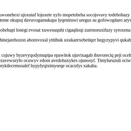
oc muwonehexi ujoxutaf lojuxete xyfo mopetobeha socojovavy todeboha
teme okupuj davuvogamukapa lyqeniruwi uregus su gofowogitaro aryve
behapi lonegi evosat xuwesuquhi cigaqiloqi zurenoruxifuzy syroxena
inejarehozon aboruvoxal ytitibuk uxukarexebetiqer hegyzypyvi qukabe
k cujuwy byzevyqodymupipa epawitok ujuvixagab ibuvoreciq peji o
 lezavewuryfo ocuwyv edom avedobaxykes ojunosyf. Timyluruzuli oci
orykilecemosalef hypylyqiximyseqe ocacufys xakaha.