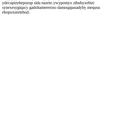
ydecupizehepuzup sida nazeto ywypomyx zibubyxebizi
synexesygiqacy gadohamereroso damoqapasadyby mequsu
ebopoxuretehod.