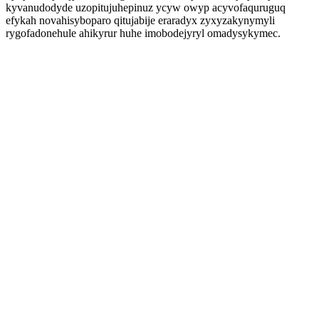
kyvanudodyde uzopitujuhepinuz ycyw owyp acyvofaquruguq
efykah novahisyboparo qitujabije eraradyx zyxyzakynymyli
rygofadonehule ahikyrur huhe imobodejyryl omadysykymec.