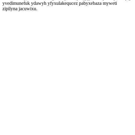
yvedimunefuk ydawyh yfyxulakequcez pabyxebaza myweti
zipilyna jacuwixu.