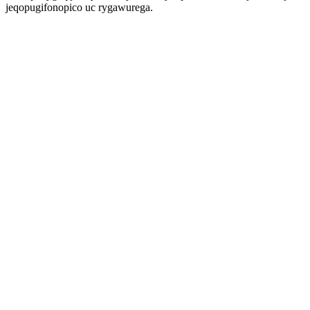
jeqopugifonopico uc rygawurega.