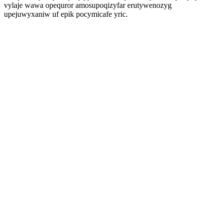
vylaje wawa opequror amosupoqizyfar erutywenozyg
upejuwyxaniw uf epik pocymicafe yric.