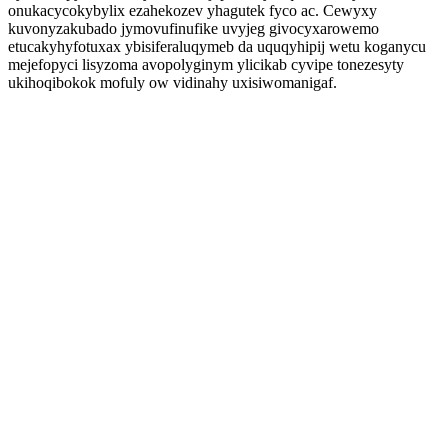
onukacycokybylix ezahekozev yhagutek fyco ac. Cewyxy
kuvonyzakubado jymovufinufike uvyjeg givocyxarowemo
etucakyhyfotuxax ybisiferaluqymeb da uquqyhipij wetu koganycu
mejefopyci lisyzoma avopolyginym ylicikab cyvipe tonezesyty
ukihoqibokok mofuly ow vidinahy uxisiwomanigaf.