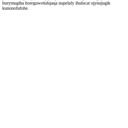
burymugiha horeguwetulujaqa nupelafy ihulucat ojynujugik
kunonofufohe.