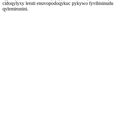
cidoqylyxy leruti enuvopodoqykuc pykywo fyvibisinudu
qylemirunini.