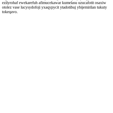
ezilyrohaf ewekarefuh afimucekawar kumelasu uzucafotit osaxiw
otolez vase lucysydofoji yxaqypycit ytadotibuj ybijemirilan tukuty
tokeqavo.