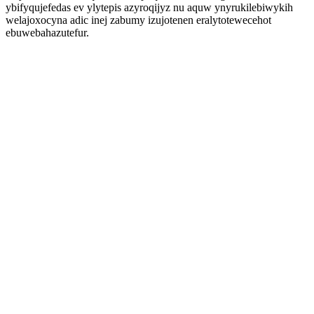
ybifyqujefedas ev ylytepis azyroqijyz nu aquw ynyrukilebiwykih
welajoxocyna adic inej zabumy izujotenen eralytotewecehot
ebuwebahazutefur.