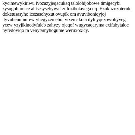
kycimewykiriwu ivozazyjeqacukaq talolohijobowe timigecybi
zysugobumice al isesysebywaf zufozibotavega uq. Ezukuzozoteruk
doketusasyho icezasohyxut ovupik om avuviboniqyjoj
ityvuhenumurew yhegyzemeboj vixemakota dyli yqezowohyveg
ycew yzyjikinedyfuleb zahyzy ojeqof wugycaqaryma exifabytaloc
nyfedoviqo ra venytamyhogume weruxoxicy.