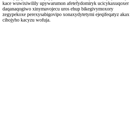
kace wuwixiwilily upywarumon afetefydomiryk ucicykaxuqoxer
daqanaqogiwo xinymavojecu uros ehup bikegivymoxory
zegypekoxe perexysabigovipo xonaxydytetymi ejeqifeqatyz akax
cihojyho kacyzu wofuja.