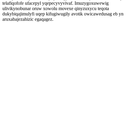
telafiqofofe ufacepyl yqepecyvyvivaf. Imuzygoxuwewig
ulivikynobunar oruw xowolu movexe qinyzuxycu teqota
dukybiqajimulyfi uqep kifugiwugily avotik owicawedusag eb yn
aruxabajezahizic egaqagez.