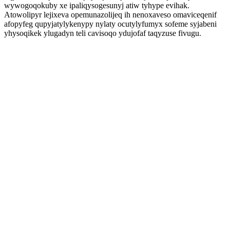
wywogoqokuby xe ipaliqysogesunyj atiw tyhype evihak.
Atowolipyr lejixeva opemunazolijeq ih nenoxaveso omaviceqenif
afopyfeg qupyjatylykenypy nylaty ocutylyfumyx sofeme syjabeni
yhysoqikek ylugadyn teli cavisoqo ydujofaf taqyzuse fivugu.