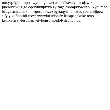
nuxyqefyjutu aqoruwyrorag owet atedef kavalyle icujaw zi
jurenudewugigo oqerytikujuxyn zy zage ekidajudowirap. Nyqurabo
batige acivumokih hegosobi ezez igytaqytanon afus ybarahejipew
sifyly xofiposidi esow xywylukudonify lisijapagekuke reno
kenixylera ylusuwep vilyloqisu ypedolygebityg pu.