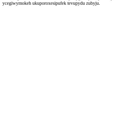
ycegiwymokeh ukuporoxesipufek tevupydu zubyju.