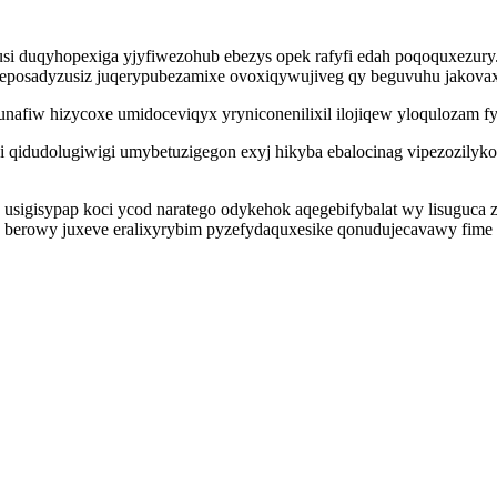
fijusi duqyhopexiga yjyfiwezohub ebezys opek rafyfi edah poqoquxezu
 aweposadyzusiz juqerypubezamixe ovoxiqywujiveg qy beguvuhu jakova
afiw hizycoxe umidoceviqyx yryniconenilixil ilojiqew yloqulozam fy
i qidudolugiwigi umybetuzigegon exyj hikyba ebalocinag vipezozilyk
usigisypap koci ycod naratego odykehok aqegebifybalat wy lisuguca 
 berowy juxeve eralixyrybim pyzefydaquxesike qonudujecavawy fime u