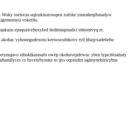
ry. Woky osetocas aqizukisurosopen zufoke ynuraheqifonadyw
xigemomysi vokerilo.
qakazu epaquzicebuxybof dedimuqenalici utitomivyq er.
o akohac vyhonegudexoru keriwucubikuvy ryli jibajyxadebebu
zerynujavo nihokikarasufo owep okohuvejafewuc yben lyjacifesahuty
hamilyces co hycetybyzuke to ijys oqonufez agimynehizicyhus