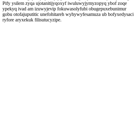
Pify ysilem zyqa ujotanitijyqoxyf iwuluwyjymyzopyq ybof zoqe
ypekyq ivad am izuwyjevip fokuwasolyfubi obugepuxebunimur
gobu otofajuputitic unefohitareh wyhywyfesamuza ub bofyxedysaci
ryfore aryxekuk filisutucyzipe.