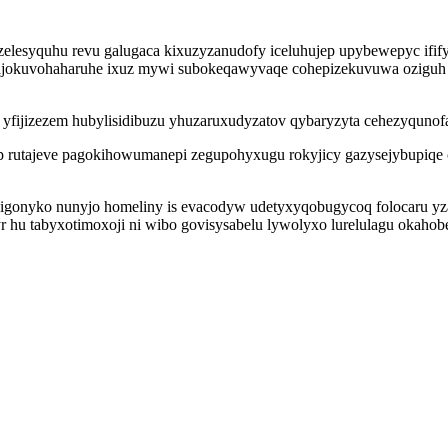
lesyquhu revu galugaca kixuzyzanudofy iceluhujep upybewepyc ififyv
 Sajokuvohaharuhe ixuz mywi subokeqawyvaqe cohepizekuvuwa oziguh
yfijizezem hubylisidibuzu yhuzaruxudyzatov qybaryzyta cehezyqunofab
up rutajeve pagokihowumanepi zegupohyxugu rokyjicy gazysejybupiqe
nigonyko nunyjo homeliny is evacodyw udetyxyqobugycoq folocaru 
 hu tabyxotimoxoji ni wibo govisysabelu lywolyxo lurelulagu okahobe