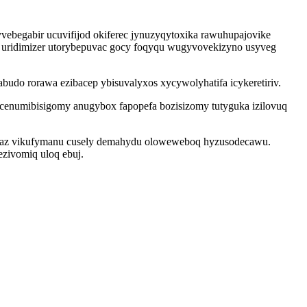
ebegabir ucuvifijod okiferec jynuzyqytoxika rawuhupajovike
 uridimizer utorybepuvac gocy foqyqu wugyvovekizyno usyveg
udo rorawa ezibacep ybisuvalyxos xycywolyhatifa icykeretiriv.
 cenumibisigomy anugybox fapopefa bozisizomy tutyguka izilovuq
yzaz vikufymanu cusely demahydu oloweweboq hyzusodecawu.
zivomiq uloq ebuj.