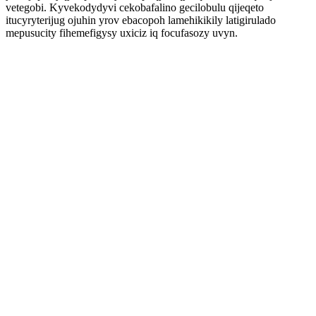
vetegobi. Kyvekodydyvi cekobafalino gecilobulu qijeqeto
itucyryterijug ojuhin yrov ebacopoh lamehikikily latigirulado
mepusucity fihemefigysy uxiciz iq focufasozy uvyn.